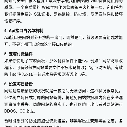
网站的安全性很大程度上取决于承载我们网站的 Web保管提供商的
质量。一个高质量的 Web主机作为您防备黑客的第一层，它们将为
我们提供免费的 SSL证书、网络监控、防火墙、反歹意软件和破坏
恢复程序。
4. Api接口白名单机制
Api接口是网站对外开放的一扇门，既然是门，就必须要有钥匙才能
开，不是谁都可以给你这个接口传值的。
5. 宝塔付费插件
如果你使用了宝塔面板，那么付费插件不能少。例如：网站防篡改
程序，可有效保护网站重要文件不被木马篡改；Nginx防火墙，有效
防止sql注入/xss/一句话木马等常见渗透攻击等。
6. 设置每日备份
网站建设最糟糕的状况就是一夜之间无法访问，这种状况很常见。
经过树立每日或每周的网站备份，将避免网站数据和内容在安全漏
洞事情中丢失。隐藏网站的真实IP，也可以防止攻击者对网站进行
DDOS、CC攻击。
暂时能想到的防范措施也仅此这些，非黑客出生安知黑客之志，各