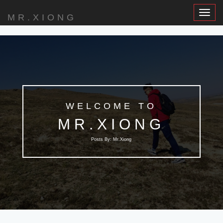
Toggle
MR.XIONG
Navigat
WELCOME TO
MR.XIONG
Posts By: Mr.Xiong