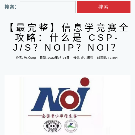
搜索：
【最完整】信息学竞赛全
攻略：什么是 CSP-
J/S？NOIP？NOI？
作者:
Mr.Xiong
日期:
2023年9月24日
分类:
少儿编程
阅读量: 12,864