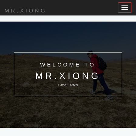
Toggle
MR.XIONG
Navigat
WELCOME TO
MR.XIONG
Home / Laravel