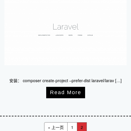
安装： composer create-project –prefer-dist laravel/larav […]
Read More
« 上一页
1
2