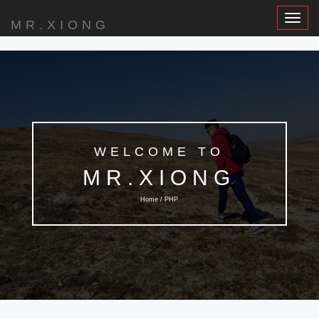
Toggle
MR.XIONG
Navigat
WELCOME TO
MR.XIONG
Home / PHP